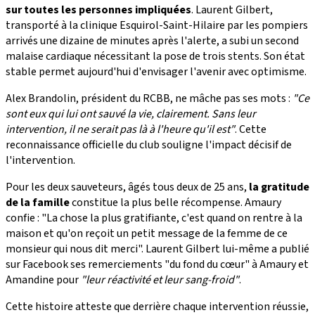
sur toutes les personnes impliquées
. Laurent Gilbert,
transporté à la clinique Esquirol-Saint-Hilaire par les pompiers
arrivés une dizaine de minutes après l'alerte, a subi un second
malaise cardiaque nécessitant la pose de trois stents. Son état
stable permet aujourd'hui d'envisager l'avenir avec optimisme.
Alex Brandolin, président du RCBB, ne mâche pas ses mots :
"Ce
sont eux qui lui ont sauvé la vie, clairement. Sans leur
intervention, il ne serait pas là à l'heure qu'il est"
. Cette
reconnaissance officielle du club souligne l'impact décisif de
l'intervention.
Pour les deux sauveteurs, âgés tous deux de 25 ans,
la gratitude
de la famille
constitue la plus belle récompense. Amaury
confie : "La chose la plus gratifiante, c'est quand on rentre à la
maison et qu'on reçoit un petit message de la femme de ce
monsieur qui nous dit merci". Laurent Gilbert lui-même a publié
sur Facebook ses remerciements "du fond du cœur" à Amaury et
Amandine pour
"leur réactivité et leur sang-froid"
.
Cette histoire atteste que derrière chaque intervention réussie,