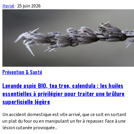
Hervé
·
25 juin 2026
Prévention & Santé
Lavande aspic BIO, tea tree, calendula : les huiles
essentielles à privilégier pour traiter une brûlure
superficielle légère
Un accident domestique est vite arrivé, que ce soit en sortant
un plat du four ou en manipulant un fer à repasser. Face à une
lésion cutanée provoquée...