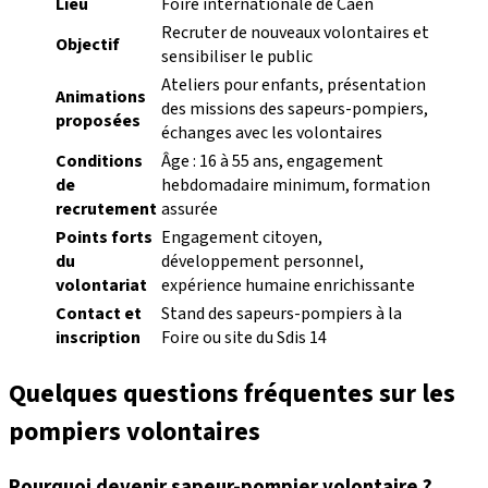
Lieu
Foire internationale de Caen
Recruter de nouveaux volontaires et
Objectif
sensibiliser le public
Ateliers pour enfants, présentation
Animations
des missions des sapeurs-pompiers,
proposées
échanges avec les volontaires
Conditions
Âge : 16 à 55 ans, engagement
de
hebdomadaire minimum, formation
recrutement
assurée
Points forts
Engagement citoyen,
du
développement personnel,
volontariat
expérience humaine enrichissante
Contact et
Stand des sapeurs-pompiers à la
inscription
Foire ou site du Sdis 14
Quelques questions fréquentes sur les
pompiers volontaires
Pourquoi devenir sapeur-pompier volontaire ?