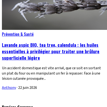
Prévention & Santé
Lavande aspic BIO, tea tree, calendula : les huiles
essentielles à privilégier pour traiter une brûlure
superficielle légère
Un accident domestique est vite arrivé, que ce soit en sortant
un plat du four ou en manipulant un fer à repasser. Face à une
lésion cutanée provoquée...
Anthony
·
22 juin 2026