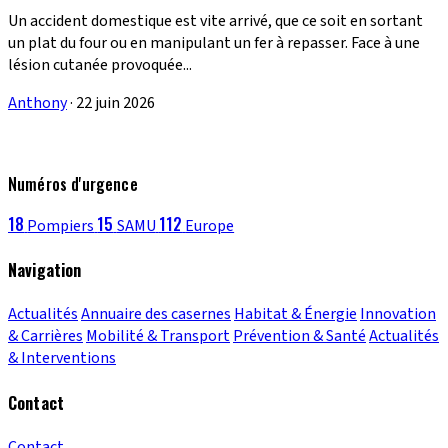
Un accident domestique est vite arrivé, que ce soit en sortant
un plat du four ou en manipulant un fer à repasser. Face à une
lésion cutanée provoquée...
Anthony
·
22 juin 2026
Numéros d'urgence
18
15
112
Pompiers
SAMU
Europe
Navigation
Actualités
Annuaire des casernes
Habitat & Énergie
Innovation
& Carrières
Mobilité & Transport
Prévention & Santé
Actualités
& Interventions
Contact
Contact