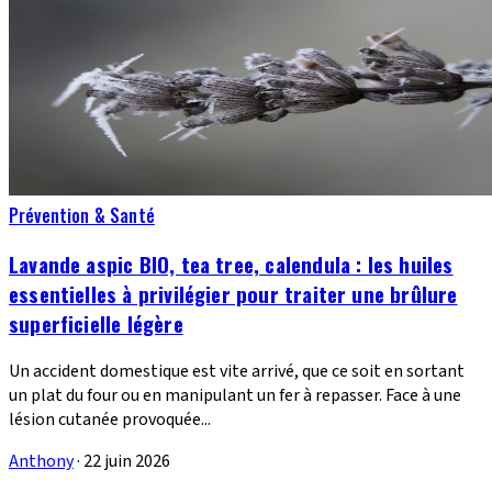
Prévention & Santé
Lavande aspic BIO, tea tree, calendula : les huiles
essentielles à privilégier pour traiter une brûlure
superficielle légère
Un accident domestique est vite arrivé, que ce soit en sortant
un plat du four ou en manipulant un fer à repasser. Face à une
lésion cutanée provoquée...
Anthony
·
22 juin 2026