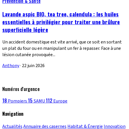
Prévention & Santé
Lavande aspic BIO, tea tree, calendula : les huiles
essentielles à privilégier pour traiter une brûlure
superficielle légère
Un accident domestique est vite arrivé, que ce soit en sortant
un plat du four ou en manipulant un fer à repasser. Face à une
lésion cutanée provoquée...
Anthony
·
22 juin 2026
Numéros d'urgence
18
15
112
Pompiers
SAMU
Europe
Navigation
Actualités
Annuaire des casernes
Habitat & Énergie
Innovation