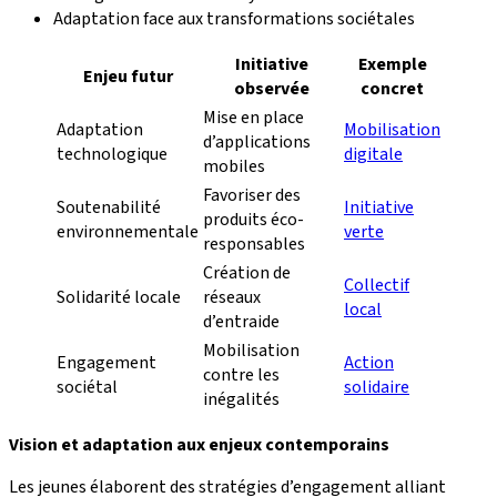
Adaptation face aux transformations sociétales
Initiative
Exemple
Enjeu futur
observée
concret
Mise en place
Adaptation
Mobilisation
d’applications
technologique
digitale
mobiles
Favoriser des
Soutenabilité
Initiative
produits éco-
environnementale
verte
responsables
Création de
Collectif
Solidarité locale
réseaux
local
d’entraide
Mobilisation
Engagement
Action
contre les
sociétal
solidaire
inégalités
Vision et adaptation aux enjeux contemporains
Les jeunes élaborent des stratégies d’engagement alliant