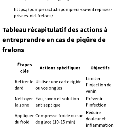
https://pompieractu.fr/pompiers-ou-entreprises-
privees-nid-frelons/
Tableau récapitulatif des actions à
entreprendre en cas de piqûre de
frelons
Étapes
Actions spécifiques
Objectifs
clés
Limiter
Retirer le
Utiliser une carte rigide
l’injection de
dard
ou vos ongles
venin
Nettoyer
Eau, savon et solution
Prévenir
la zone
antiseptique
l’infection
Réduire
Appliquer
Compresse froide ou sac
douleur et
du froid
de glace (10-15 min)
inflammation