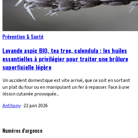
Prévention & Santé
Lavande aspic BIO, tea tree, calendula : les huiles
essentielles à privilégier pour traiter une brûlure
superficielle légère
Un accident domestique est vite arrivé, que ce soit en sortant
un plat du four ou en manipulant un fer à repasser. Face à une
lésion cutanée provoquée...
Anthony
·
22 juin 2026
Numéros d'urgence