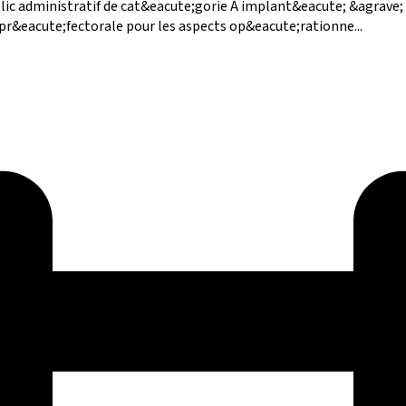
lic administratif de cat&eacute;gorie A implant&eacute; &agrave;
r&eacute;fectorale pour les aspects op&eacute;rationne...