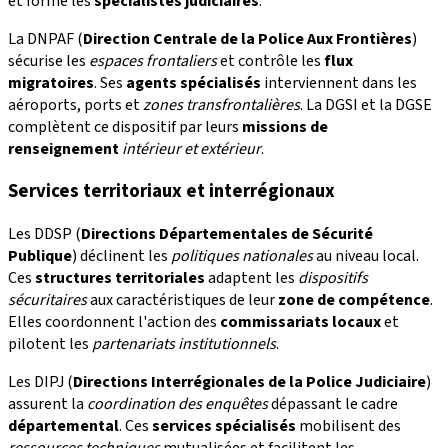
et forme les
spécialistes judiciaires
.
La DNPAF (
Direction Centrale de la Police Aux Frontières
)
sécurise les
espaces frontaliers
et contrôle les
flux
migratoires
. Ses
agents spécialisés
interviennent dans les
aéroports, ports et
zones transfrontalières
. La DGSI et la DGSE
complètent ce dispositif par leurs
missions de
renseignement
intérieur et extérieur
.
Services territoriaux et interrégionaux
Les DDSP (
Directions Départementales de Sécurité
Publique
) déclinent les
politiques nationales
au niveau local.
Ces
structures territoriales
adaptent les
dispositifs
sécuritaires
aux caractéristiques de leur
zone de compétence
.
Elles coordonnent l'action des
commissariats locaux
et
pilotent les
partenariats institutionnels
.
Les DIPJ (
Directions Interrégionales de la Police Judiciaire
)
assurent la
coordination des enquêtes
dépassant le cadre
départemental
. Ces
services spécialisés
mobilisent des