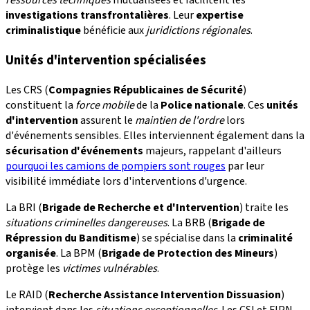
ressources techniques
mutualisées et facilitent les
investigations transfrontalières
. Leur
expertise
criminalistique
bénéficie aux
juridictions régionales
.
Unités d'intervention spécialisées
Les CRS (
Compagnies Républicaines de Sécurité
)
constituent la
force mobile
de la
Police nationale
. Ces
unités
d'intervention
assurent le
maintien de l'ordre
lors
d'événements sensibles. Elles interviennent également dans la
sécurisation d'événements
majeurs, rappelant d'ailleurs
pourquoi les camions de pompiers sont rouges
par leur
visibilité immédiate lors d'interventions d'urgence.
La BRI (
Brigade de Recherche et d'Intervention
) traite les
situations criminelles dangereuses
. La BRB (
Brigade de
Répression du Banditisme
) se spécialise dans la
criminalité
organisée
. La BPM (
Brigade de Protection des Mineurs
)
protège les
victimes vulnérables
.
Le RAID (
Recherche Assistance Intervention Dissuasion
)
intervient dans les
situations exceptionnelles
. Les CSI et FIPN