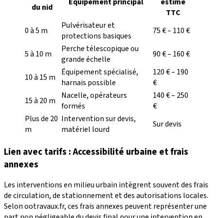
Équipement principal
estimé
du nid
TTC
Pulvérisateur et
0 à 5 m
75 € – 110 €
protections basiques
Perche télescopique ou
5 à 10 m
90 € – 160 €
grande échelle
Équipement spécialisé,
120 € – 190
10 à 15 m
harnais possible
€
Nacelle, opérateurs
140 € – 250
15 à 20 m
formés
€
Plus de 20
Intervention sur devis,
Sur devis
m
matériel lourd
Lien avec tarifs : Accessibilité urbaine et frais
annexes
Les interventions en milieu urbain intègrent souvent des frais
de circulation, de stationnement et des autorisations locales.
Selon ootravaux.fr, ces frais annexes peuvent représenter une
part non négligeable du devis final pour une intervention en