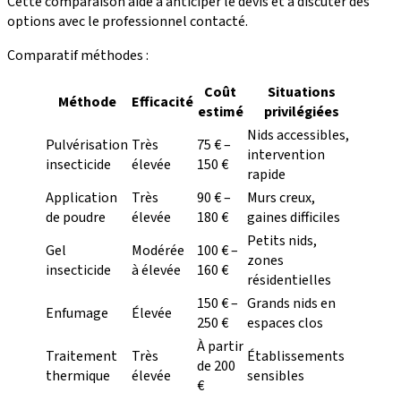
Cette comparaison aide à anticiper le devis et à discuter des
options avec le professionnel contacté.
Comparatif méthodes :
Coût
Situations
Méthode
Efficacité
estimé
privilégiées
Nids accessibles,
Pulvérisation
Très
75 € –
intervention
insecticide
élevée
150 €
rapide
Application
Très
90 € –
Murs creux,
de poudre
élevée
180 €
gaines difficiles
Petits nids,
Gel
Modérée
100 € –
zones
insecticide
à élevée
160 €
résidentielles
150 € –
Grands nids en
Enfumage
Élevée
250 €
espaces clos
À partir
Traitement
Très
Établissements
de 200
thermique
élevée
sensibles
€