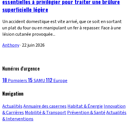
essentielles à privilégier pour traiter une brûlure
superficielle légère
Un accident domestique est vite arrivé, que ce soit en sortant
un plat du four ou en manipulant un fer à repasser. Face à une
lésion cutanée provoquée...
Anthony
·
22 juin 2026
Numéros d'urgence
18
15
112
Pompiers
SAMU
Europe
Navigation
Actualités
Annuaire des casernes
Habitat & Énergie
Innovation
& Carrières
Mobilité & Transport
Prévention & Santé
Actualités
& Interventions