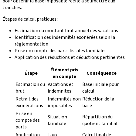
pour obtenir la base imposable réelle à soumettre aux
tranches.
Étapes de calcul pratiques :
Estimation du montant brut annuel des vacations
Identification des indemnités exonérées selon la
réglementation
Prise en compte des parts fiscales familiales
Application des réductions et déductions pertinentes
Élément pris
Étape
Conséquence
en compte
Estimation du
Vacations et
Base initiale pour
brut
indemnités
calcul
Retrait des
Indemnités non
Réduction de la
exonérations
imposables
base
Prise en
Situation
Répartition du
compte des
familiale
quotient familial
parts
Application
Taux
Calcul final de