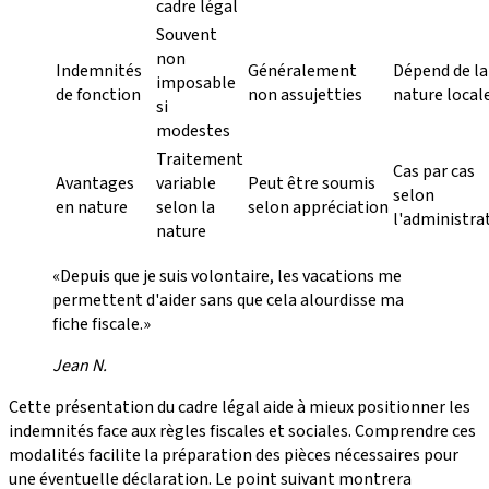
cadre légal
Souvent
non
Indemnités
Généralement
Dépend de la
imposable
de fonction
non assujetties
nature local
si
modestes
Traitement
Cas par cas
Avantages
variable
Peut être soumis
selon
en nature
selon la
selon appréciation
l'administra
nature
«Depuis que je suis volontaire, les vacations me
permettent d'aider sans que cela alourdisse ma
fiche fiscale.»
Jean N.
Cette présentation du cadre légal aide à mieux positionner les
indemnités face aux règles fiscales et sociales. Comprendre ces
modalités facilite la préparation des pièces nécessaires pour
une éventuelle déclaration. Le point suivant montrera