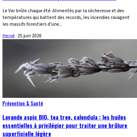
Le Var brûle chaque été. Alimentés par la sécheresse et des
températures qui battent des records, les incendies ravagent
les massifs forestiers d'une...
Hervé
·
25 juin 2026
Prévention & Santé
Lavande aspic BIO, tea tree, calendula : les huiles
essentielles à privilégier pour traiter une brûlure
superficielle légère