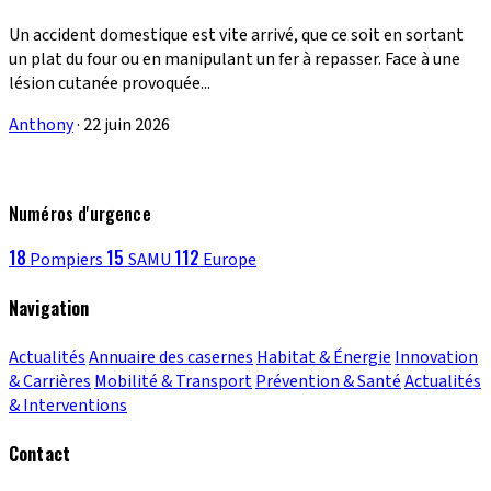
Un accident domestique est vite arrivé, que ce soit en sortant
un plat du four ou en manipulant un fer à repasser. Face à une
lésion cutanée provoquée...
Anthony
·
22 juin 2026
Numéros d'urgence
18
15
112
Pompiers
SAMU
Europe
Navigation
Actualités
Annuaire des casernes
Habitat & Énergie
Innovation
& Carrières
Mobilité & Transport
Prévention & Santé
Actualités
& Interventions
Contact