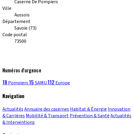
Caserne De Pompiers
Ville
Aussois
Département
Savoie (73)
Code postal
73500
Numéros d'urgence
18
15
112
Pompiers
SAMU
Europe
Navigation
Actualités
Annuaire des casernes
Habitat & Énergie
Innovation
& Carrières
Mobilité & Transport
Prévention & Santé
Actualités
& Interventions