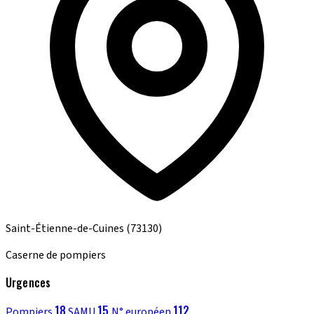
Saint-Étienne-de-Cuines
(73130)
Caserne de pompiers
Urgences
18
15
112
Pompiers
SAMU
N° européen