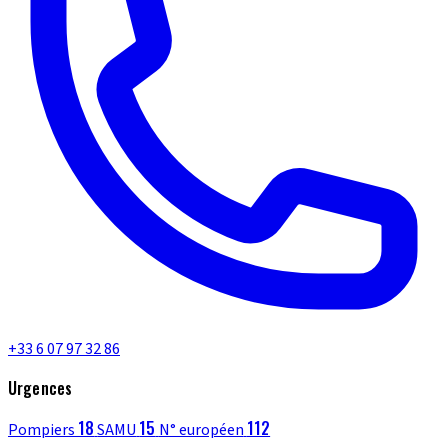
+33 6 07 97 32 86
Urgences
18
15
112
Pompiers
SAMU
N° européen