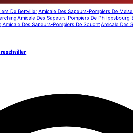
rs De Bettviller
Amicale Des Sapeurs-Pompiers De Meise
erching
Amicale Des Sapeurs-Pompiers De Philippsbourg-
e
Amicale Des Sapeurs-Pompiers De Soucht
Amicale Des S
reschviller