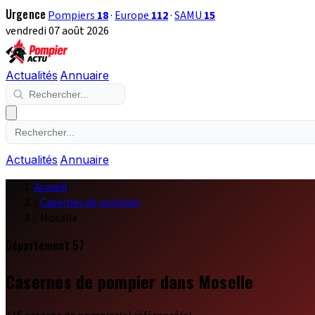
Urgence
Pompiers
18
·
Europe
112
·
SAMU
15
vendredi 07 août 2026
Actualités
Annuaire
Actualités
Annuaire
Accueil
/
Casernes de pompier
/
Moselle
Département 57
Casernes de pompier dans Moselle