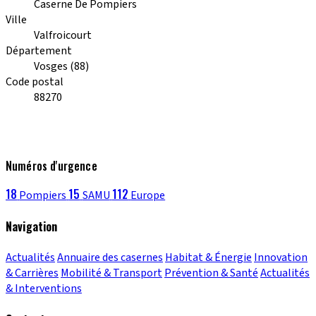
Caserne De Pompiers
Ville
Valfroicourt
Département
Vosges (88)
Code postal
88270
Numéros d'urgence
18
15
112
Pompiers
SAMU
Europe
Navigation
Actualités
Annuaire des casernes
Habitat & Énergie
Innovation
& Carrières
Mobilité & Transport
Prévention & Santé
Actualités
& Interventions