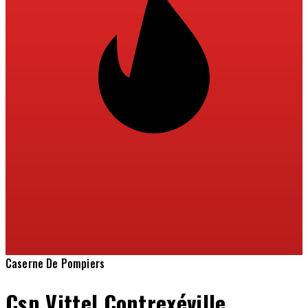
Caserne De Pompiers
Csp Vittel Contrexéville