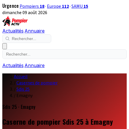
Urgence
Pompiers
18
·
Europe
112
·
SAMU
15
dimanche 09 août 2026
Actualités
Annuaire
Actualités
Annuaire
Accueil
/
Casernes de pompier
/
Sdis 25
/
Emagny
Sdis 25 · Emagny
Caserne de pompier Sdis 25 à Emagny