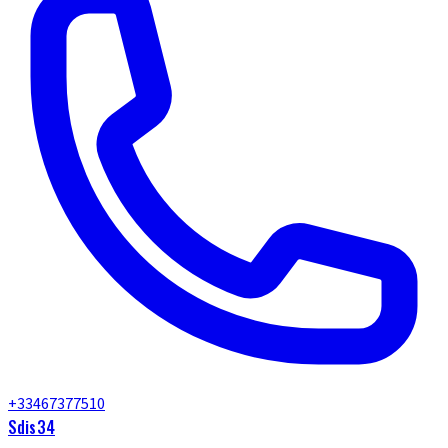
+33467377510
Sdis34