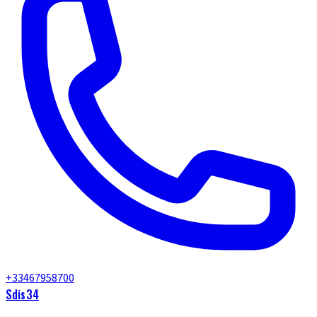
+33467958700
Sdis34