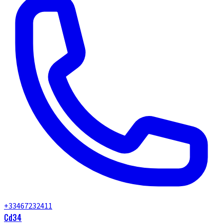
+33467232411
Cd34