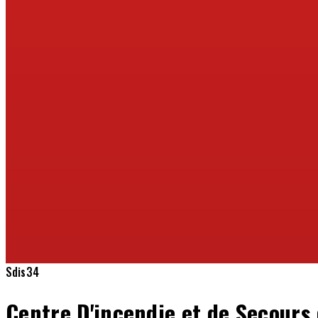
Sdis34
Centre D'incendie et de Secour