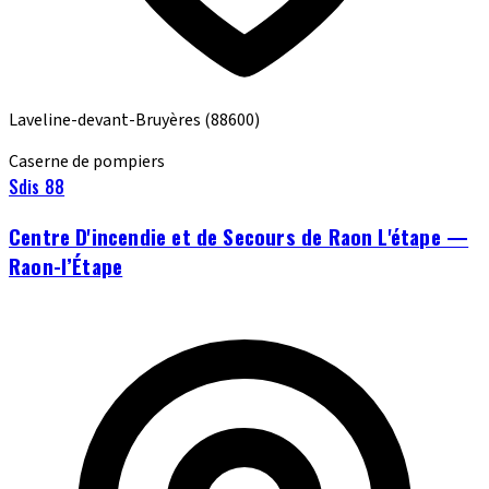
Laveline-devant-Bruyères
(88600)
Caserne de pompiers
Sdis 88
Centre D'incendie et de Secours de Raon L'étape —
Raon-l’Étape