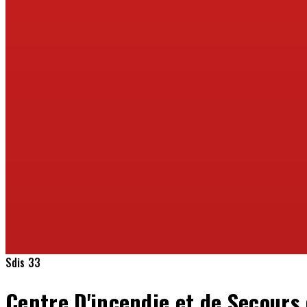
Sdis 33
Centre D'incendie et de Secours