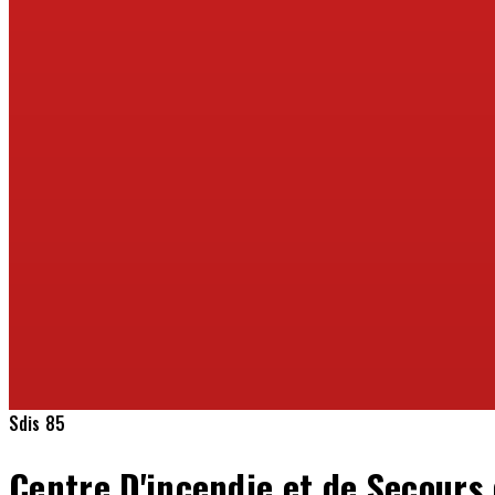
Sdis 85
Centre D'incendie et de Secour