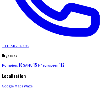
+33 5 58 73 62 95
Urgences
18
15
112
Pompiers
SAMU
N° européen
Localisation
Google Maps
Waze