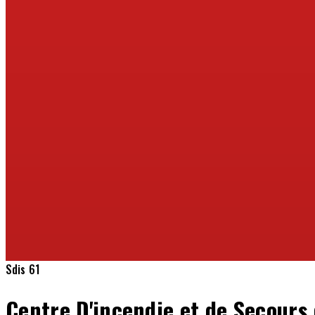
Sdis 61
Centre D'incendie et de Secour