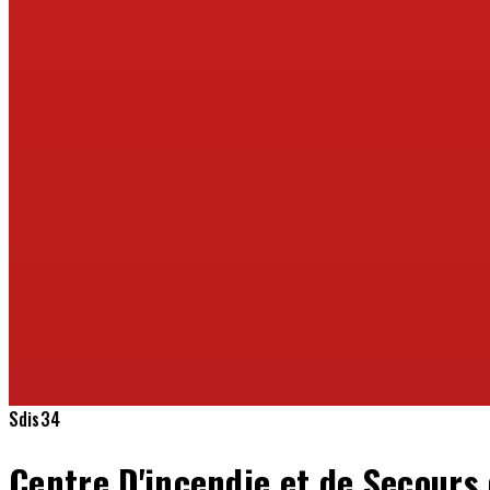
Sdis34
Centre D'incendie et de Secours