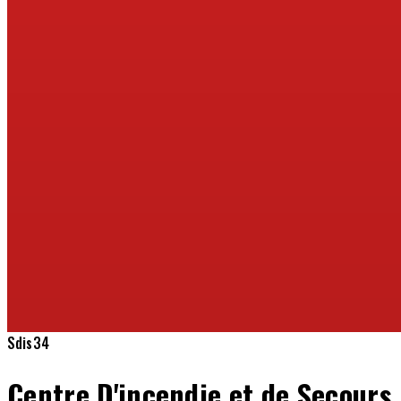
Sdis34
Centre D'incendie et de Secours