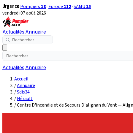
Urgence
Pompiers
18
·
Europe
112
·
SAMU
15
vendredi 07 août 2026
Actualités
Annuaire
Actualités
Annuaire
Accueil
/
Annuaire
/
Sdis34
/
Hérault
/
Centre D'incendie et de Secours D'alignan du Vent — Ali