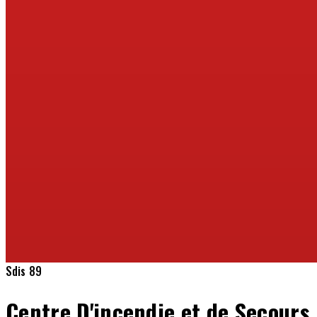
Sdis 89
Centre D'incendie et de Secour