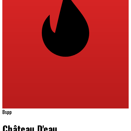
Bspp
Château D'eau