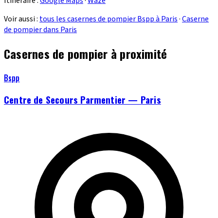
Itinéraire :
Google Maps
·
Waze
Voir aussi :
tous les casernes de pompier Bspp à Paris
·
Caserne
de pompier dans Paris
Casernes de pompier à proximité
Bspp
Centre de Secours Parmentier — Paris