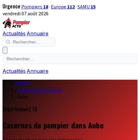
Urgence
Pompiers
18
·
Europe
112
·
SAMU
15
vendredi 07 août 2026
Actualités
Annuaire
Actualités
Annuaire
Accueil
/
Casernes de pompier
/
Aube
Département 10
Casernes de pompier dans Aube