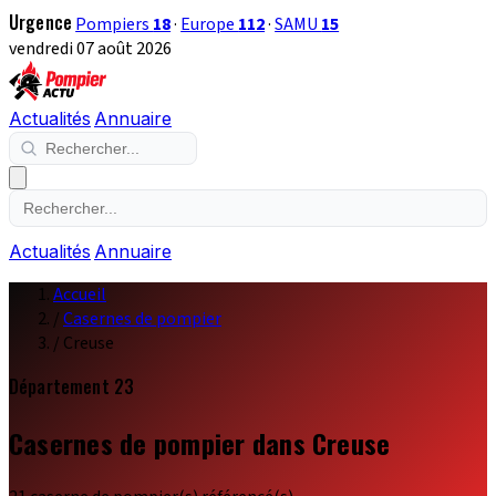
Urgence
Pompiers
18
·
Europe
112
·
SAMU
15
vendredi 07 août 2026
Actualités
Annuaire
Actualités
Annuaire
Accueil
/
Casernes de pompier
/
Creuse
Département 23
Casernes de pompier dans Creuse