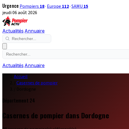
Urgence
Pompiers
18
·
Europe
112
·
SAMU
15
jeudi 06 août 2026
Actualités
Annuaire
Actualités
Annuaire
Accueil
/
Casernes de pompier
/
Dordogne
Département 24
Casernes de pompier dans Dordogne