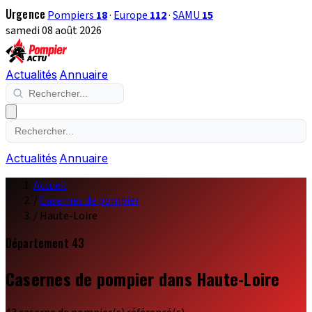
Urgence
Pompiers
18
·
Europe
112
·
SAMU
15
samedi 08 août 2026
Actualités
Annuaire
Actualités
Annuaire
Accueil
/
Casernes de pompier
/
Haute-Loire
Département 43
Casernes de pompier dans Haute-Loire