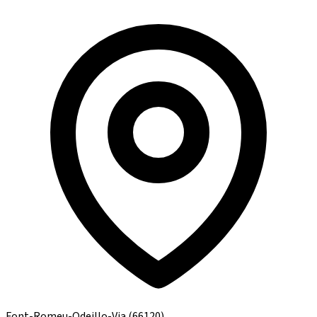
Font-Romeu-Odeillo-Via
(66120)