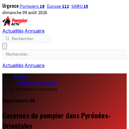
Urgence
Pompiers
18
·
Europe
112
·
SAMU
15
dimanche 09 août 2026
Actualités
Annuaire
Actualités
Annuaire
Accueil
/
Casernes de pompier
/
Pyrénées-Orientales
Département 66
Casernes de pompier dans Pyrénées-
Orientales