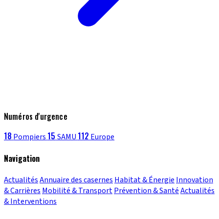
Numéros d'urgence
18
15
112
Pompiers
SAMU
Europe
Navigation
Actualités
Annuaire des casernes
Habitat & Énergie
Innovation
& Carrières
Mobilité & Transport
Prévention & Santé
Actualités
& Interventions