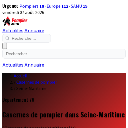
Urgence
Pompiers
18
·
Europe
112
·
SAMU
15
vendredi 07 août 2026
Actualités
Annuaire
Actualités
Annuaire
Accueil
/
Casernes de pompier
/
Seine-Maritime
Département 76
Casernes de pompier dans Seine-Maritime