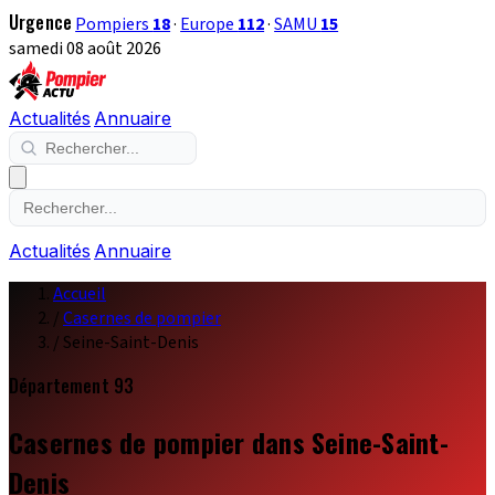
Urgence
Pompiers
18
·
Europe
112
·
SAMU
15
samedi 08 août 2026
Actualités
Annuaire
Actualités
Annuaire
Accueil
/
Casernes de pompier
/
Seine-Saint-Denis
Département 93
Casernes de pompier dans Seine-Saint-
Denis