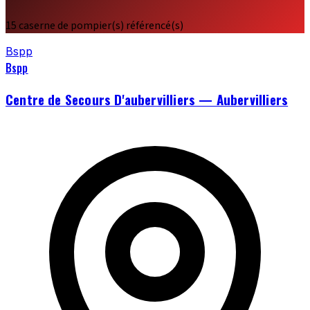
15 caserne de pompier(s) référencé(s)
Bspp
Bspp
Centre de Secours D'aubervilliers — Aubervilliers