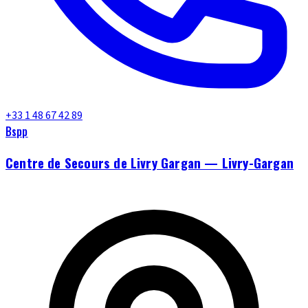
+33 1 48 67 42 89
Bspp
Centre de Secours de Livry Gargan — Livry-Gargan