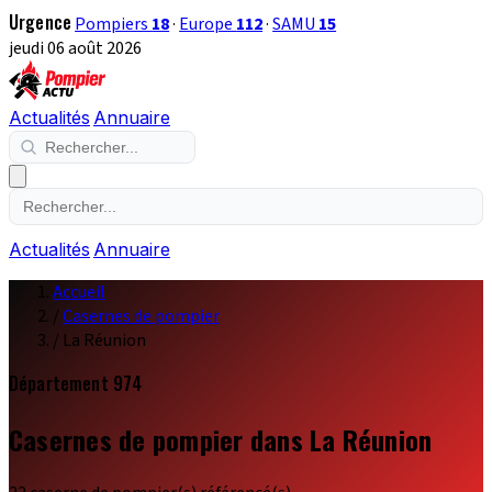
Urgence
Pompiers
18
·
Europe
112
·
SAMU
15
jeudi 06 août 2026
Actualités
Annuaire
Actualités
Annuaire
Accueil
/
Casernes de pompier
/
La Réunion
Département 974
Casernes de pompier dans La Réunion