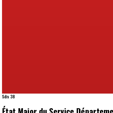
Sdis 38
État Major du Service Départeme