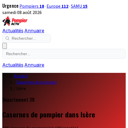
Urgence
Pompiers
18
·
Europe
112
·
SAMU
15
samedi 08 août 2026
Actualités
Annuaire
Actualités
Annuaire
Accueil
/
Casernes de pompier
/
Isère
Département 38
Casernes de pompier dans Isère