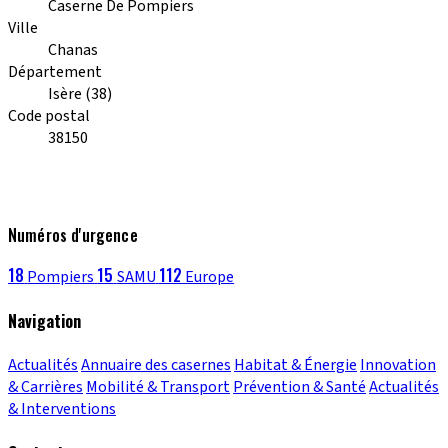
Caserne De Pompiers
Ville
Chanas
Département
Isère (38)
Code postal
38150
Numéros d'urgence
18
15
112
Pompiers
SAMU
Europe
Navigation
Actualités
Annuaire des casernes
Habitat & Énergie
Innovation
& Carrières
Mobilité & Transport
Prévention & Santé
Actualités
& Interventions