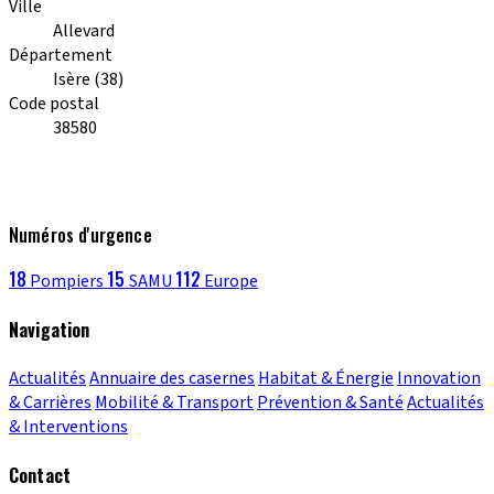
Ville
Allevard
Département
Isère (38)
Code postal
38580
Numéros d'urgence
18
15
112
Pompiers
SAMU
Europe
Navigation
Actualités
Annuaire des casernes
Habitat & Énergie
Innovation
& Carrières
Mobilité & Transport
Prévention & Santé
Actualités
& Interventions
Contact