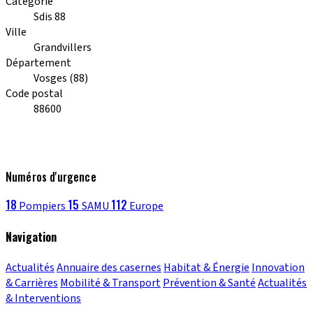
Catégorie
Sdis 88
Ville
Grandvillers
Département
Vosges (88)
Code postal
88600
Numéros d'urgence
18
15
112
Pompiers
SAMU
Europe
Navigation
Actualités
Annuaire des casernes
Habitat & Énergie
Innovation
& Carrières
Mobilité & Transport
Prévention & Santé
Actualités
& Interventions