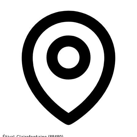
Étival-Clairefontaine
(88480)