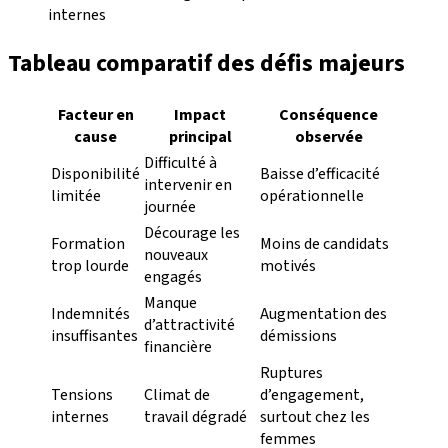
internes
Tableau comparatif des défis majeurs
Facteur en
Impact
Conséquence
cause
principal
observée
Difficulté à
Disponibilité
Baisse d’efficacité
intervenir en
limitée
opérationnelle
journée
Décourage les
Formation
Moins de candidats
nouveaux
trop lourde
motivés
engagés
Manque
Indemnités
Augmentation des
d’attractivité
insuffisantes
démissions
financière
Ruptures
Tensions
Climat de
d’engagement,
internes
travail dégradé
surtout chez les
femmes