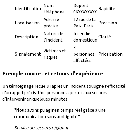
Nom,
Dupont,
Identification
Rapidité
téléphone
06XXXXXXXX
Adresse
12 rue de la
Localisation
Précision
précise
Paix, Paris
Nature de
Incendie
Description
Clarté
l’incident
domestique
3
Victimes et
Signalement
personnes
Priorisation
risques
affectées
Exemple concret et retours d'expérience
Un témoignage recueilli après un incident souligne l’efficacité
d’un appel précis. Une personne a permis aux secours
d’intervenir en quelques minutes.
"Nous avons pu agir en temps réel grâce à une
communication sans ambiguïté."
Service de secours régional