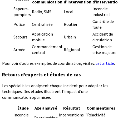
communication
d’intervention
d’interventi
Sapeurs-
Incendie
Radio, SMS
Local
pompiers
industriel
Contrôle de
Police
Centralisée
Routier
foule
Application
Accident de
Secours
Urbain
mobile
circulation
Commandement
Gestion de
Armée
Régional
central
crise majeure
Pour voir d’autres exemples de coordination, visitez
cet article
.
Retours d'experts et études de cas
Les spécialistes analysent chaque incident pour adapter les
techniques. Des études illustrent l'impact d'une
communication optimisée.
Étude
Axe analysé
Résultat
Commentaires
Incendie
Interventions
"Réactivité