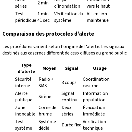
2 min
séries
d’inondation
vers le haut
Test
1 min
Vérification du
Attention
périodique
41 sec
système
maintenue
Comparaison des protocoles d'alerte
Les procédures varient selon l'origine de l'alerte. Les signaux
destinés aux casernes diffèrent de ceux diffusés au grand public.
Type
Moyen
Signal
Usage
d'alerte
Sécurité
Radio +
Coordination
3 coups
interne
SMS
caserne
Alerte
Signal
Information
Sirène
publique
continu
population
Zone
Corne de
Deux
Évacuation
inondable
brume
séries
immédiate
Test
Système
Vérification
Durée fixe
système
dédié
technique