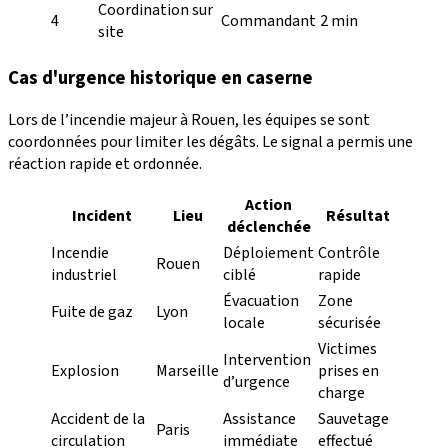
Coordination sur
4
Commandant
2 min
site
Cas d'urgence historique en caserne
Lors de l’incendie majeur à Rouen, les équipes se sont
coordonnées pour limiter les dégâts. Le signal a permis une
réaction rapide et ordonnée.
Action
Incident
Lieu
Résultat
déclenchée
Incendie
Déploiement
Contrôle
Rouen
industriel
ciblé
rapide
Évacuation
Zone
Fuite de gaz
Lyon
locale
sécurisée
Victimes
Intervention
Explosion
Marseille
prises en
d’urgence
charge
Accident de la
Assistance
Sauvetage
Paris
circulation
immédiate
effectué