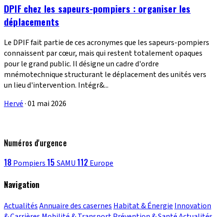
DPIF chez les sapeurs-pompiers : organiser les
déplacements
Le DPIF fait partie de ces acronymes que les sapeurs-pompiers
connaissent par cœur, mais qui restent totalement opaques
pour le grand public. Il désigne un cadre d'ordre
mnémotechnique structurant le déplacement des unités vers
un lieu d'intervention. Intégr&...
Hervé
·
01 mai 2026
Numéros d'urgence
18
15
112
Pompiers
SAMU
Europe
Navigation
Actualités
Annuaire des casernes
Habitat & Énergie
Innovation
& Carrières
Mobilité & Transport
Prévention & Santé
Actualités