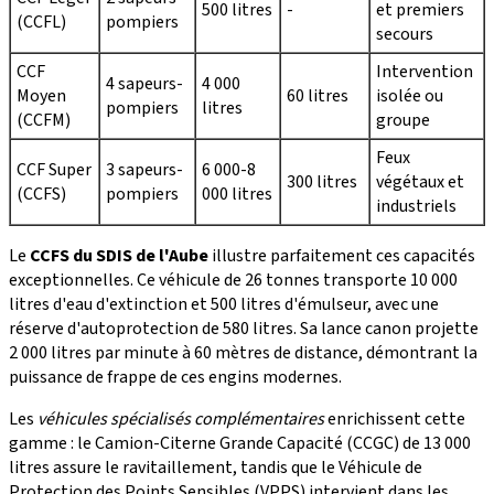
500 litres
-
et premiers
(CCFL)
pompiers
secours
CCF
Intervention
4 sapeurs-
4 000
Moyen
60 litres
isolée ou
pompiers
litres
(CCFM)
groupe
Feux
CCF Super
3 sapeurs-
6 000-8
300 litres
végétaux et
(CCFS)
pompiers
000 litres
industriels
Le
CCFS du SDIS de l'Aube
illustre parfaitement ces capacités
exceptionnelles. Ce véhicule de 26 tonnes transporte 10 000
litres d'eau d'extinction et 500 litres d'émulseur, avec une
réserve d'autoprotection de 580 litres. Sa lance canon projette
2 000 litres par minute à 60 mètres de distance, démontrant la
puissance de frappe de ces engins modernes.
Les
véhicules spécialisés complémentaires
enrichissent cette
gamme : le Camion-Citerne Grande Capacité (CCGC) de 13 000
litres assure le ravitaillement, tandis que le Véhicule de
Protection des Points Sensibles (VPPS) intervient dans les