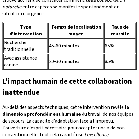
trouve attirant de constater comment
cette collaboration
naturelle
entre espèces se manifeste spontanément en
situation d'urgence.
Type
Temps de localisation
Taux de
d'intervention
moyen
réussite
Recherche
45-60 minutes
65%
traditionnelle
Avec assistance
20-30 minutes
85%
canine
L'impact humain de cette collaboration
inattendue
Au-delà des aspects techniques, cette intervention révèle
la
dimension profondément humaine
du travail de nos équipes
de secours. La capacité d'adaptation face à l'imprévu,
l'ouverture d'esprit nécessaire pour accepter une aide non
conventionnelle, tout cela caractérise
l'excellence