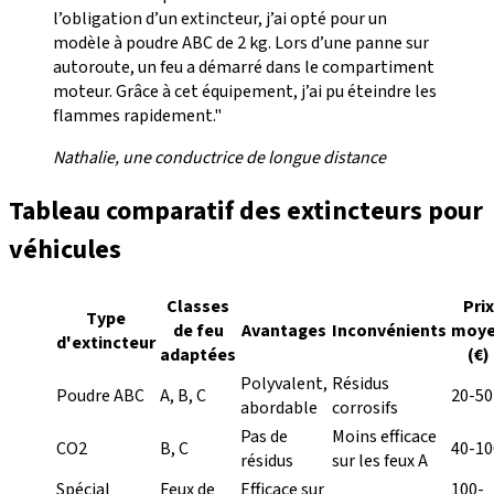
l’obligation d’un extincteur, j’ai opté pour un
modèle à poudre ABC de 2 kg. Lors d’une panne sur
autoroute, un feu a démarré dans le compartiment
moteur. Grâce à cet équipement, j’ai pu éteindre les
flammes rapidement."
Nathalie, une conductrice de longue distance
Tableau comparatif des extincteurs pour
véhicules
Classes
Prix
Type
de feu
Avantages
Inconvénients
moy
d'extincteur
adaptées
(€)
Polyvalent,
Résidus
Poudre ABC
A, B, C
20-50
abordable
corrosifs
Pas de
Moins efficace
CO2
B, C
40-10
résidus
sur les feux A
Spécial
Feux de
Efficace sur
100-